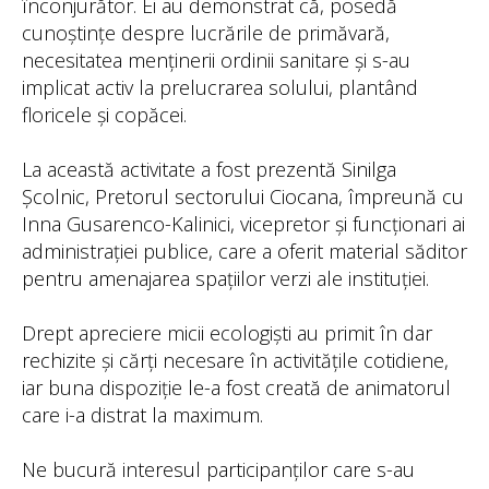
înconjurător. Ei au demonstrat că, posedă
cunoștințe despre lucrările de primăvară,
necesitatea menținerii ordinii sanitare și s-au
implicat activ la prelucrarea solului, plantând
floricele și copăcei.
La această activitate a fost prezentă Sinilga
Școlnic, Pretorul sectorului Ciocana, împreună cu
Inna Gusarenco-Kalinici, vicepretor și funcționari ai
administrației publice, care a oferit material săditor
pentru amenajarea spațiilor verzi ale instituției.
Drept apreciere micii ecologiști au primit în dar
rechizite și cărți necesare în activitățile cotidiene,
iar buna dispoziție le-a fost creată de animatorul
care i-a distrat la maximum.
Ne bucură interesul participanților care s-au