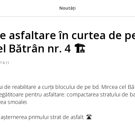
Noutăți
e asfaltare în curtea de p
l Bătrân nr. 4 🏗
TAȚI
i de reabilitare a curții blocului de pe bd. Mircea cel Băt
pregătitoare pentru asfaltare: compactarea stratului de b
rea smoalei.
 așternerea primului strat de asfalt. 🛣