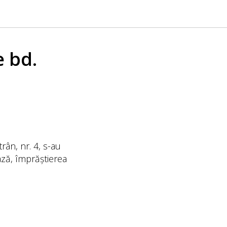
e bd.
rân, nr. 4, s-au
ază, împrăștierea