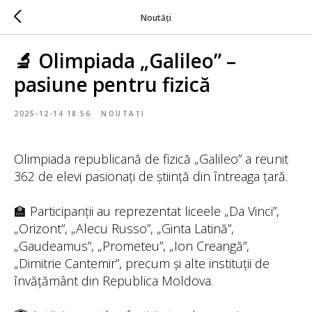
Noutăți
🔬 Olimpiada „Galileo” –
pasiune pentru fizică
2025-12-14 18:56
NOUTAȚI
Olimpiada republicană de fizică „Galileo” a reunit
362 de elevi pasionați de știință din întreaga țară.
🏫 Participanții au reprezentat liceele „Da Vinci”,
„Orizont”, „Alecu Russo”, „Ginta Latină”,
„Gaudeamus”, „Prometeu”, „Ion Creangă”,
„Dimitrie Cantemir”, precum și alte instituții de
învățământ din Republica Moldova.