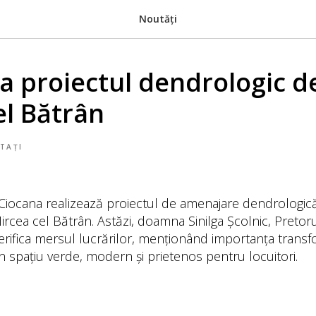
Noutăți
la proiectul dendrologic d
el Bătrân
TAȚI
 Ciocana realizează proiectul de amenajare dendrologică
ircea cel Bătrân. Astăzi, doamna Sinilga Școlnic, Pretoru
erifica mersul lucrărilor, menționând importanța transf
n spațiu verde, modern și prietenos pentru locuitori.