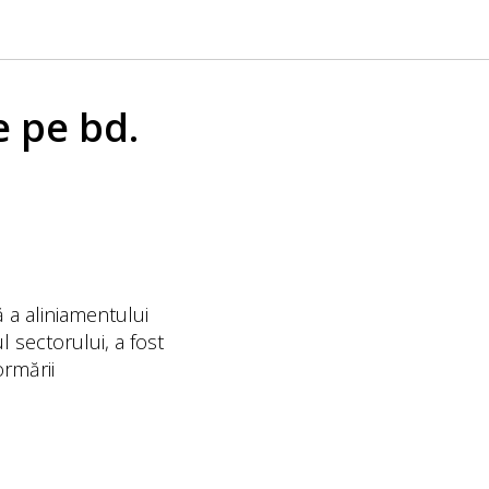
e pe bd.
 a aliniamentului
l sectorului, a fost
ormării