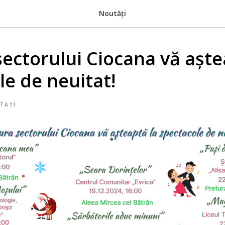
Noutăți
sectorului Ciocana vă aște
le de neuitat!
TAȚI