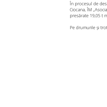
În procesul de desz
Ciocana, ÎM „Asocia
presărate 19,05 t m
Pe drumurile și tro