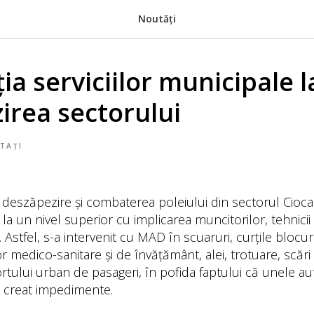
Noutăți
ia serviciilor municipale l
irea sectorului
TAȚI
 deszăpezire și combaterea poleiului din sectorul Cioca
 la un nivel superior cu implicarea muncitorilor, tehnicii ș
 Astfel, s-a intervenit cu MAD în scuaruri, curțile blocuri
lor medico-sanitare și de învățământ, alei, trotuare, scări 
rtului urban de pasageri, în pofida faptului că unele a
 creat impedimente.