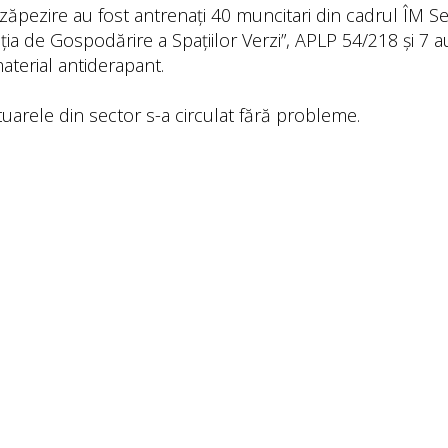
ăpezire au fost antrenați 40 muncitari din cadrul ÎM Ser
ția de Gospodărire a Spațiilor Verzi”, APLP 54/218 și 7 au
aterial antiderapant.
tuarele din sector s-a circulat fără probleme.