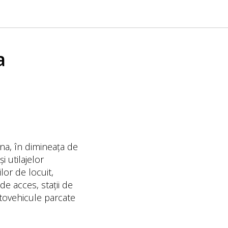
a
na, în dimineața de
i utilajelor
lor de locuit,
de acces, stații de
utovehicule parcate