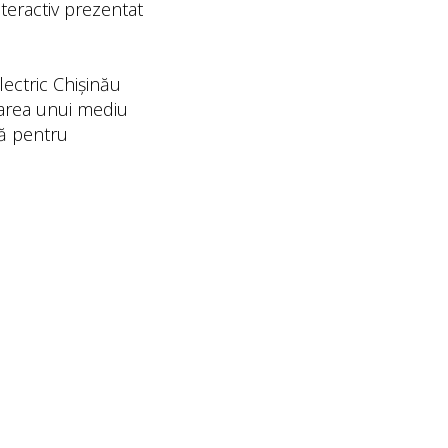
teractiv prezentat
ectric Chișinău
rearea unui mediu
tă pentru