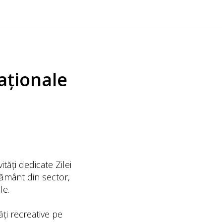
aționale
tăți dedicate Zilei
ățământ din sector,
le.
ăți recreative pe