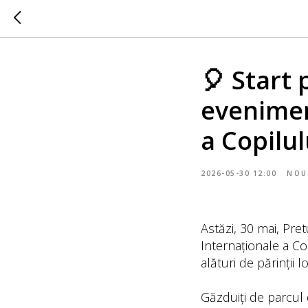
🎈 Start 
evenimen
a Copilul
2026-05-30 12:00
NOU
Astăzi, 30 mai, Pret
Internaționale a Cop
alături de părinții 
Găzduiți de parcul d