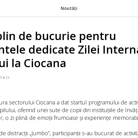
Noutăți
plin de bucurie pentru
tele dedicate Zilei Intern
ui la Ciocana
TAȚI
ura sectorului Ciocana a dat startul programului de activi
ilului, oferind unei sute de copii din instituțiile de înv
lor, o zi plină de emoții frumoase și experiențe memorabi
e distracții „Jumbo”, participanții s-au bucurat de activit