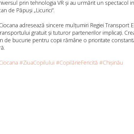
niversul prin tehnologia VR și au urmărit un spectacol in
an de Păpuși „Licurici”.
Ciocana adresează sincere mulțumiri Regiei Transport El
ransportului gratuit și tuturor partenerilor implicați. C
plin de bucurie pentru copii rămâne o prioritate constan
ă.
Ciocana
#ZiuaCopilului
#CopilărieFericită
#Chișinău