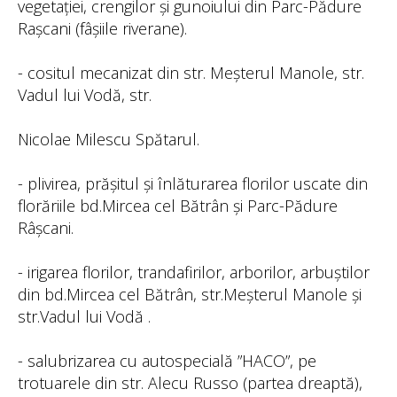
vegetației, crengilor și gunoiului din Parc-Pădure
Rașcani (fâșiile riverane).
- cositul mecanizat din str. Meșterul Manole, str.
Vadul lui Vodă, str.
Nicolae Milescu Spătarul.
- plivirea, prășitul și înlăturarea florilor uscate din
florăriile bd.Mircea cel Bătrân și Parc-Pădure
Râșcani.
- irigarea florilor, trandafirilor, arborilor, arbuștilor
din bd.Mircea cel Bătrân, str.Meșterul Manole și
str.Vadul lui Vodă .
- salubrizarea cu autospecială ”HACO”, pe
trotuarele din str. Alecu Russo (partea dreaptă),