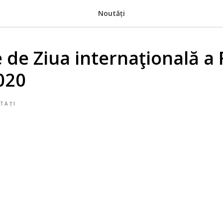
Noutăți
e de Ziua internaţională a 
020
TAȚI