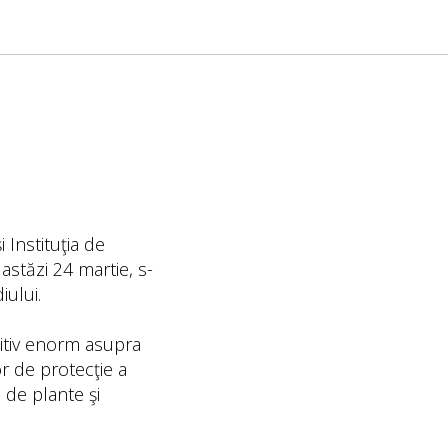
 Instituţia de
astăzi 24 martie, s-
iului.
itiv enorm asupra
or de protecţie a
ă de plante şi