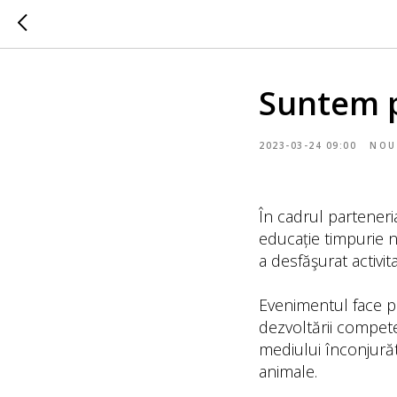
Suntem p
2023-03-24 09:00
NOU
În cadrul parteneria
educație timpurie n
a desfăşurat activit
Evenimentul face p
dezvoltării compete
mediului înconjurător
animale.