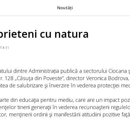
Noutăți
rieteni cu natura
TAȚI
tului dintre Administrația publică a sectorului Ciocana şi
r. 128 „Căsuţa din Poveste”, director Veronica Bodrova, 
atea de salubrizare şi înverzire în vederea protecţiei med
arte din educaţia pentru mediu, care are un impact poz
nţelor tinerii generaţii în vederea recunoaşterii regulel
, menţinerii ordinii şi manifestării atitudiini pozitive faţ