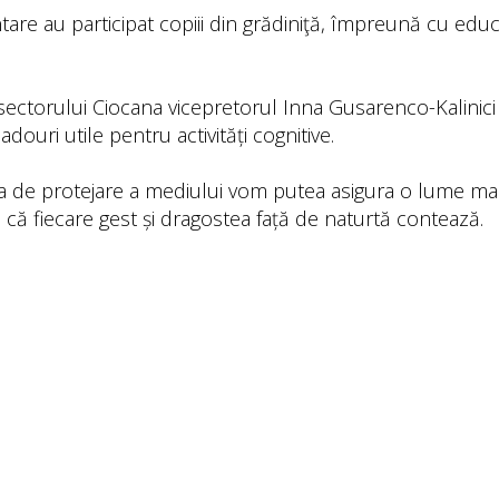
are au participat copiii din grădiniţă, împreună cu educa
sectorului Ciocana vicepretorul Inna Gusarenco-Kalinici a 
adouri utile pentru activități cognitive.
a de protejare a mediului vom putea asigura o lume mai 
 că fiecare gest și dragostea față de naturtă contează.