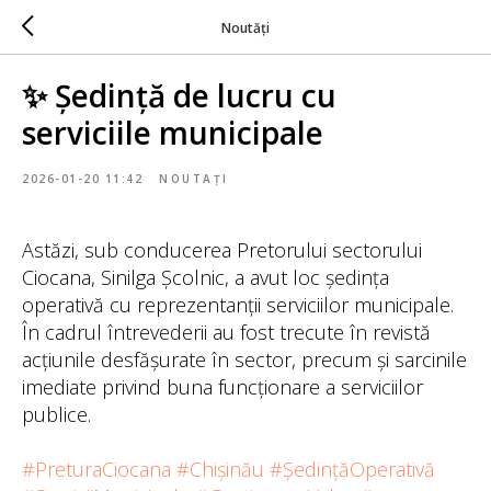
Noutăți
✨ Ședință de lucru cu
serviciile municipale
2026-01-20 11:42
NOUTAȚI
Astăzi, sub conducerea Pretorului sectorului
Ciocana, Sinilga Școlnic, a avut loc ședința
operativă cu reprezentanții serviciilor municipale.
În cadrul întrevederii au fost trecute în revistă
acțiunile desfășurate în sector, precum și sarcinile
imediate privind buna funcționare a serviciilor
publice.
#PreturaCiocana
#Chișinău
#ȘedințăOperativă