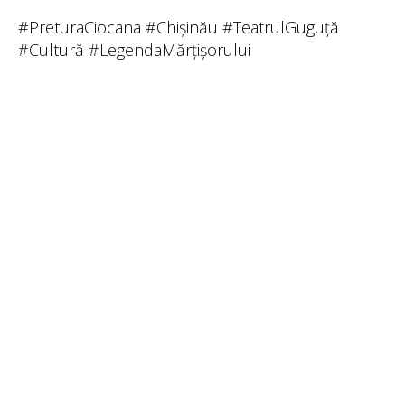
#PreturaCiocana #Chișinău #TeatrulGuguță
#Cultură #LegendaMărțișorului