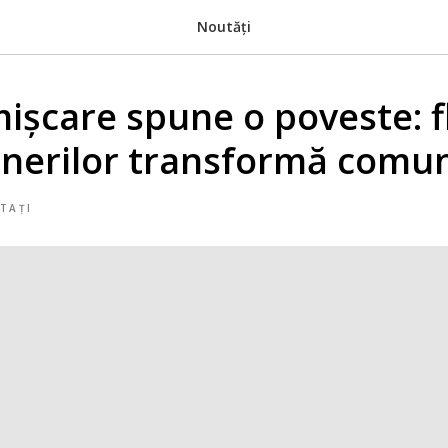
Noutăți
mișcare spune o poveste: f
inerilor transformă comun
TAȚI