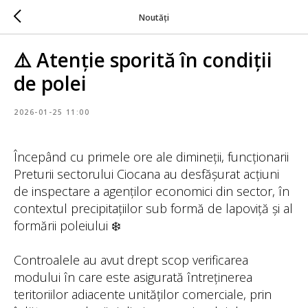
Noutăți
⚠️ Atenție sporită în condiții
de polei
2026-01-25 11:00
Începând cu primele ore ale dimineții, funcționarii
Preturii sectorului Ciocana au desfășurat acțiuni
de inspectare a agenților economici din sector, în
contextul precipitațiilor sub formă de lapoviță și al
formării poleiului ❄️
Controalele au avut drept scop verificarea
modului în care este asigurată întreținerea
teritoriilor adiacente unităților comerciale, prin