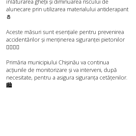
înlăturarea gheții și diminuarea riscului de
alunecare prin utilizarea materialului antiderapant
🧂
Aceste măsuri sunt esențiale pentru prevenirea
accidentărilor și menținerea siguranței pietonilor
🚶‍♀️🚶‍♂️
Primăria municipiului Chișinău va continua
acțiunile de monitorizare și va interveni, după
necesitate, pentru a asigura siguranța cetățenilor.
🏙️