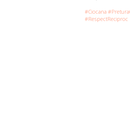
#Ciocana
#Pretura
#RespectReciproc