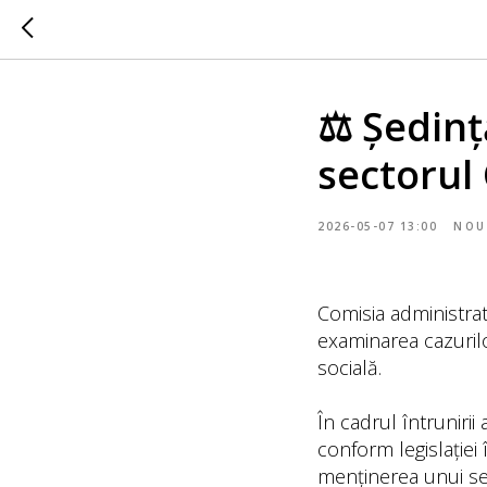
⚖️ Ședinț
sectorul
2026-05-07 13:00
NOU
Comisia administrat
examinarea cazurilo
socială.
În cadrul întrunirii
conform legislației
menținerea unui sec