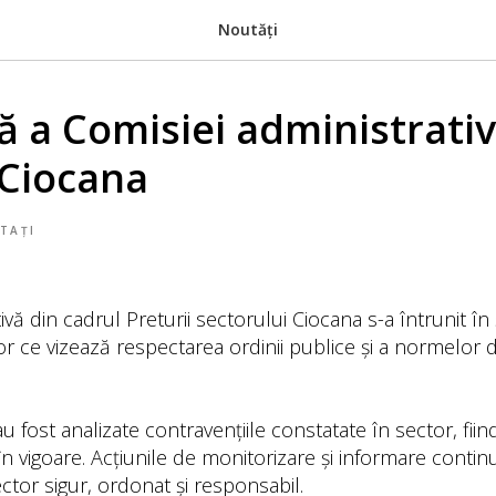
Noutăți
ă a Comisiei administrativ
 Ciocana
TAȚI
ivă din cadrul Preturii sectorului Ciocana s-a întrunit î
r ce vizează respectarea ordinii publice și a normelor 
 au fost analizate contravențiile constatate în sector, fi
 în vigoare. Acțiunile de monitorizare și informare conti
tor sigur, ordonat și responsabil.