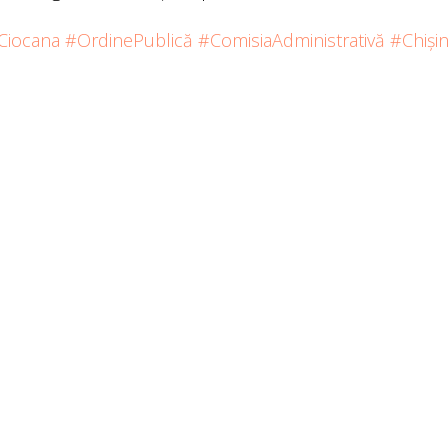
Ciocana
#OrdinePublică
#ComisiaAdministrativă
#Chiși