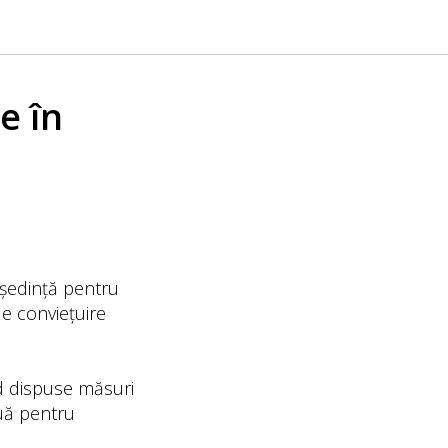
e în
n ședință pentru
de conviețuire
ind dispuse măsuri
nuă pentru