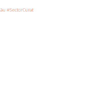
nău
#SectorCurat