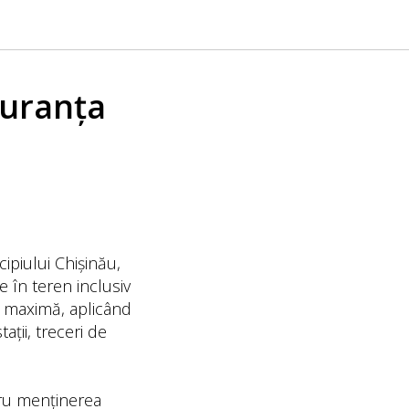
guranța
ipiului Chișinău,
e în teren inclusiv
te maximă, aplicând
ații, treceri de
tru menținerea