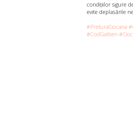
condițiilor sigure 
evite deplasările ne
#PreturaCiocana
#
#CodGalben
#Cioc