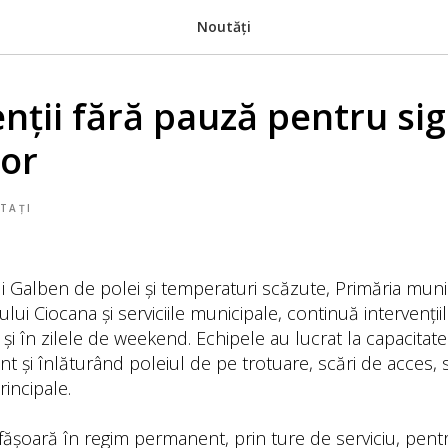
Noutăți
enții fără pauză pentru si
lor
TAȚI
ui Galben de polei și temperaturi scăzute, Primăria munic
lui Ciocana și serviciile municipale, continuă intervențiil
 și în zilele de weekend. Echipele au lucrat la capacita
t și înlăturând poleiul de pe trotuare, scări de acces, st
rincipale.
sfășoară în regim permanent, prin ture de serviciu, pen