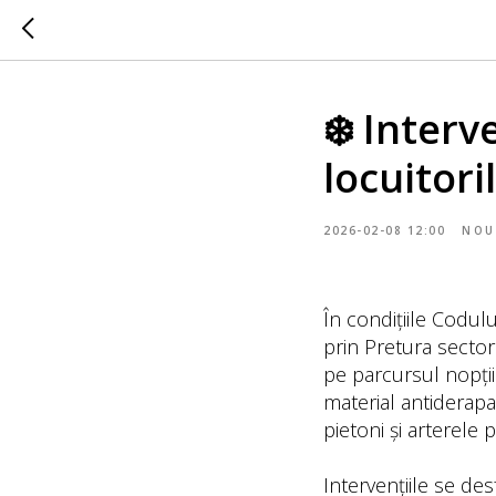
❄️ Interv
locuitori
2026-02-08 12:00
NOU
În condițiile Codul
prin Pretura sectoru
pe parcursul nopții
material antiderapan
pietoni și arterele p
Intervențiile se de