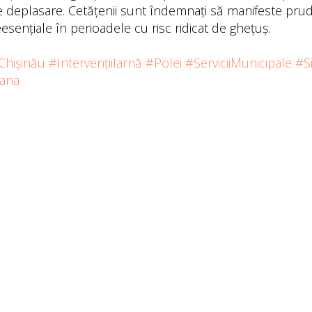
de deplasare. Cetățenii sunt îndemnați să manifeste prud
esențiale în perioadele cu risc ridicat de ghețuș.
Chișinău
#IntervențiiIarnă
#Polei
#ServiciiMunicipale
#S
ana