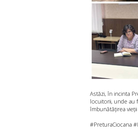
Astăzi, în incinta P
locuitorii, unde a
îmbunătățirea vieții
#PreturaCiocana #