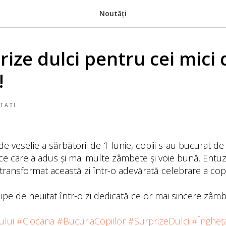
Noutăți
ize dulci pentru cei mici 
!
TAȚI
e veselie a sărbătorii de 1 Iunie, copiii s-au bucurat de
lce care a adus și mai multe zâmbete și voie bună. Entuz
 transformat această zi într-o adevărată celebrare a copil
clipe de neuitat într-o zi dedicată celor mai sincere zâmb
ului
#Ciocana
#BucuriaCopiilor
#SurprizeDulci
#Îngheț