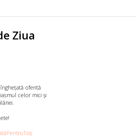
de Ziua
 înghețată oferită
iasmul celor mici și
ăriei.
ete!
atăPentruToți