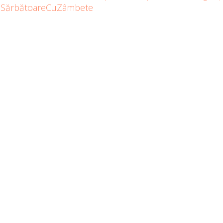
SărbătoareCuZâmbete