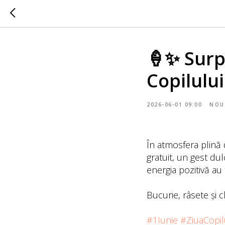
🍦✨ Surpr
Copilului
2026-06-01 09:00
NOU
În atmosfera plină d
gratuit, un gest du
energia pozitivă au
Bucurie, râsete și 
#1Iunie
#ZiuaCopil