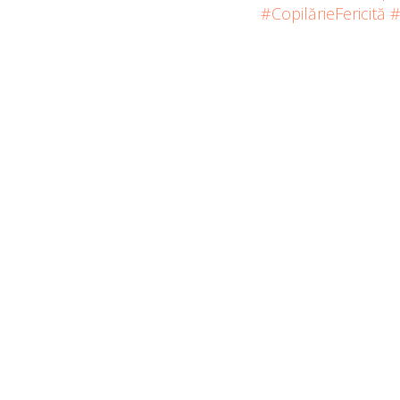
#CopilărieFericită
#