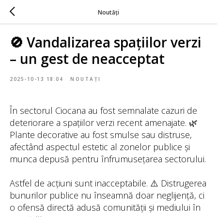
Noutăți
🚫 Vandalizarea spațiilor verzi
– un gest de neacceptat
2025-10-13 18:04
NOUTAȚI
În sectorul Ciocana au fost semnalate cazuri de
deteriorare a spațiilor verzi recent amenajate. 🌿
Plante decorative au fost smulse sau distruse,
afectând aspectul estetic al zonelor publice și
munca depusă pentru înfrumusețarea sectorului.
Astfel de acțiuni sunt inacceptabile. ⚠️ Distrugerea
bunurilor publice nu înseamnă doar neglijență, ci
o ofensă directă adusă comunității și mediului în