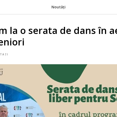
Noutăți
m la o serata de dans în ae
eniori
TAȚI