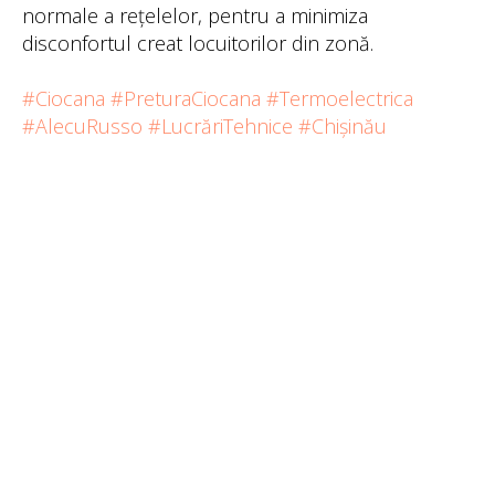
normale a rețelelor, pentru a minimiza
disconfortul creat locuitorilor din zonă.
#Ciocana
#PreturaCiocana
#Termoelectrica
#AlecuRusso
#LucrăriTehnice
#Chișinău