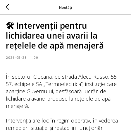
Noutăți
🛠️ Intervenții pentru
lichidarea unei avarii la
rețelele de apă menajeră
2026-05-28 11:00
În sectorul Ciocana, pe strada Alecu Russo, 55–
57, echipele SA „Termoelectrica”, instituție care
aparține Guvernului, desfășoară lucrări de
lichidare a avariei produse la rețelele de apă
menajeră.
Intervenția are loc în regim operativ, în vederea
remedierii situației și restabilirii funcționării