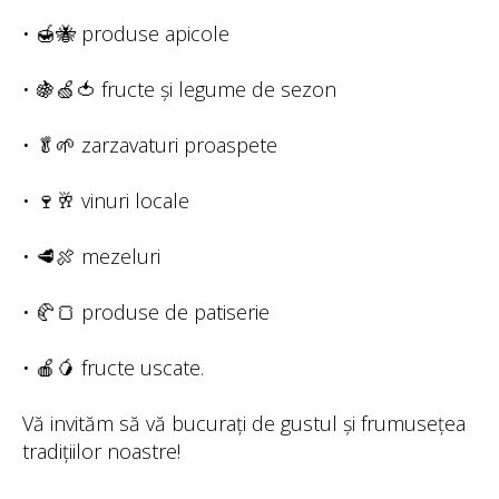
• 🍯🐝 produse apicole
• 🍇🍏🍅 fructe și legume de sezon
• 🥬🌱 zarzavaturi proaspete
• 🍷🥂 vinuri locale
• 🥩🍖 mezeluri
• 🥐🍞 produse de patiserie
• 🍎🥭 fructe uscate.
Vă invităm să vă bucurați de gustul și frumusețea
tradițiilor noastre!