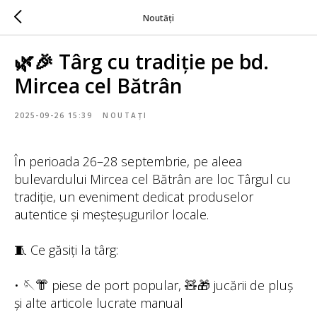
Noutăți
🌿🎉 Târg cu tradiție pe bd.
Mircea cel Bătrân
2025-09-26 15:39
NOUTAȚI
În perioada 26–28 septembrie, pe aleea
bulevardului Mircea cel Bătrân are loc Târgul cu
tradiție, un eveniment dedicat produselor
autentice și meșteșugurilor locale.
🧵 Ce găsiți la târg:
• 🪡👘 piese de port popular, 🧸🎁 jucării de pluș
și alte articole lucrate manual