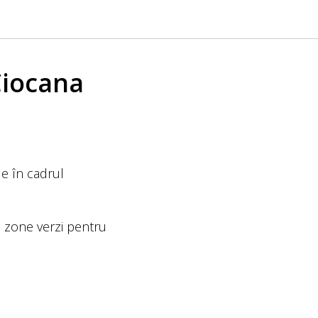
Ciocana
le în cadrul
și zone verzi pentru