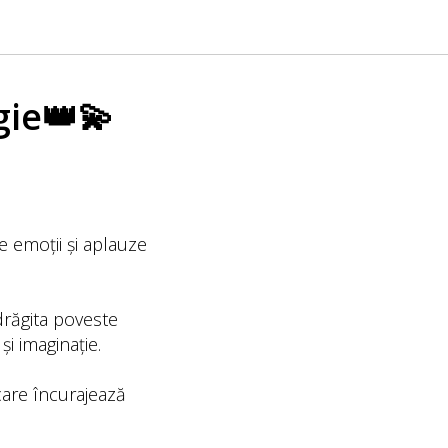
gie👑💫
e emoții și aplauze
ndrăgita poveste
i imaginație.
 care încurajează