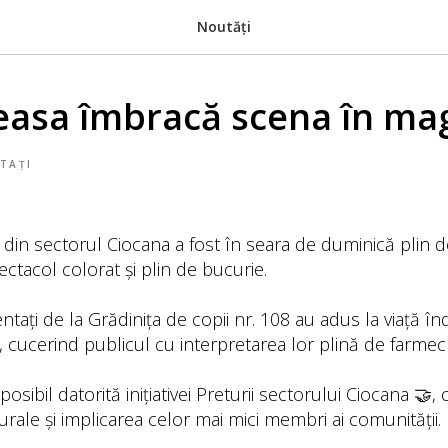
Noutăți
asa îmbracă scena în ma
TAȚI
 din sectorul Ciocana a fost în seara de duminică plin d
ctacol colorat și plin de bucurie.
entați de la Grădinița de copii nr. 108 au adus la viață î
cucerind publicul cu interpretarea lor plină de farmec ș
osibil datorită inițiativei Preturii sectorului Ciocana 🤝,
ulturale și implicarea celor mai mici membri ai comunității.