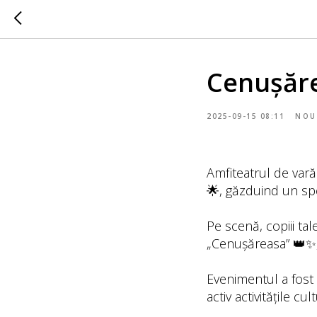
Cenușăre
2025-09-15 08:11
NOU
Amfiteatrul de vară
🌟, găzduind un spe
Pe scenă, copiii tal
„Cenușăreasa” 👑✨, 
Evenimentul a fost p
activ activitățile c