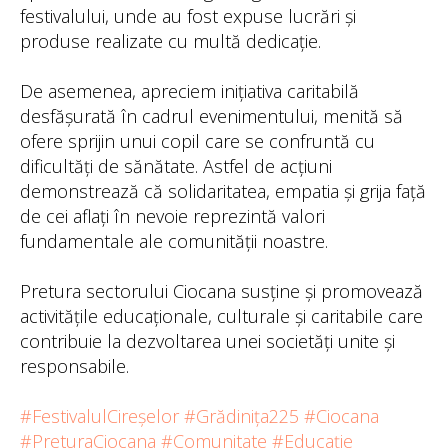
festivalului, unde au fost expuse lucrări și
produse realizate cu multă dedicație.
De asemenea, apreciem inițiativa caritabilă
desfășurată în cadrul evenimentului, menită să
ofere sprijin unui copil care se confruntă cu
dificultăți de sănătate. Astfel de acțiuni
demonstrează că solidaritatea, empatia și grija față
de cei aflați în nevoie reprezintă valori
fundamentale ale comunității noastre.
Pretura sectorului Ciocana susține și promovează
activitățile educaționale, culturale și caritabile care
contribuie la dezvoltarea unei societăți unite și
responsabile.
#FestivalulCireșelor
#Grădinița225
#Ciocana
#PreturaCiocana
#Comunitate
#Educație