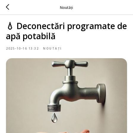
Noutăți
💧 Deconectări programate de
apă potabilă
2025-10-16 13:32
NOUTAȚI