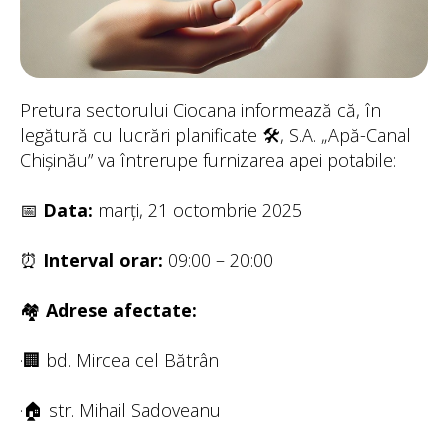
Pretura sectorului Ciocana informează că, în
legătură cu lucrări planificate 🛠️, S.A. „Apă-Canal
Chișinău” va întrerupe furnizarea apei potabile:
📅
Data:
marți, 21 octombrie 2025
⏰
Interval orar:
09:00 – 20:00
🏘️
Adrese afectate:
·🏢 bd. Mircea cel Bătrân
·🏠 str. Mihail Sadoveanu