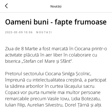
Noutăți
Oameni buni - fapte frumoase
2023-03-09 10:06
NOUTAȚI
Ziua de 8 Martie a fost marcată în Ciocana printr-o
activitate plăcută în aer liber în colaborare cu
biserica „Stefan cel Mare și Sfânt”.
Pretorul sectorului Ciocana Sinilga Școlnic,
împreună cu intelectualitatea creștină, a participat
la sădirea arborilor în curtea lăcașului sacru.
Copacii vor purta numele mai multor persoane
remarcabile precum Vasile Iovu, Lidia Botezatu,
Iulian Filip, Aurelian Silvestru, Dorel Țărnă și alții.