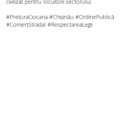
civilizat pentru locuitorii sectorului.
#PreturaCiocana #Chișinău #OrdinePublică
#ComerțStradal #RespectareaLegii