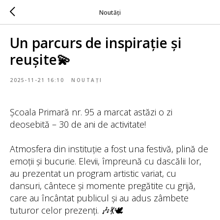
Noutăți
Un parcurs de inspirație și
reușite💫
2025-11-21 16:10
NOUTAȚI
Școala Primară nr. 95 a marcat astăzi o zi
deosebită – 30 de ani de activitate!
Atmosfera din instituție a fost una festivă, plină de
emoții și bucurie. Elevii, împreună cu dascălii lor,
au prezentat un program artistic variat, cu
dansuri, cântece și momente pregătite cu grijă,
care au încântat publicul și au adus zâmbete
tuturor celor prezenți. 🎶💃🕊️