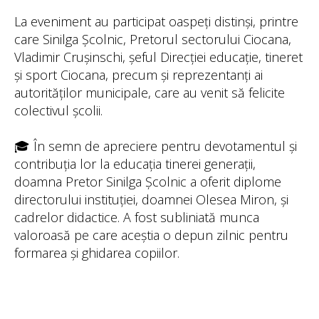
La eveniment au participat oaspeți distinși, printre
care Sinilga Școlnic, Pretorul sectorului Ciocana,
Vladimir Crușinschi, șeful Direcției educație, tineret
și sport Ciocana, precum și reprezentanți ai
autorităților municipale, care au venit să felicite
colectivul școlii.
🎓 În semn de apreciere pentru devotamentul și
contribuția lor la educația tinerei generații,
doamna Pretor Sinilga Școlnic a oferit diplome
directorului instituției, doamnei Olesea Miron, și
cadrelor didactice. A fost subliniată munca
valoroasă pe care aceștia o depun zilnic pentru
formarea și ghidarea copiilor.