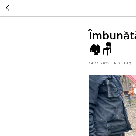
Îmbunătă
🏘️🪑
14.11.2025
NOUTAȚI