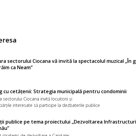
eresa
ra sectorului Ciocana vă invită la spectacolul muzical „În gr
trăim ca Neam”
g cu cetățenii: Strategia municipală pentru condominii
a sectorului Ciocana invită locuitorii și
părțile interesate să participe la dezbaterile publice
ții publice pe tema proiectului „Dezvoltarea Infrastructuri
nău”
t strategic de dezvoltare a Capitalei