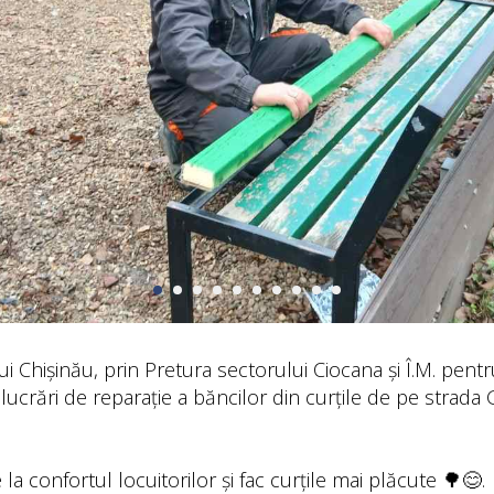
i Chișinău, prin Pretura sectorului Ciocana și Î.M. pentru
lucrări de reparație a băncilor din curțile de pe strada G
 la confortul locuitorilor și fac curțile mai plăcute 🌳😊.