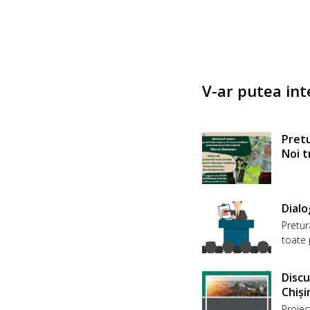
V-ar putea int
Pretu
Noi 
Dialo
Pretur
toate 
Discu
Chiși
Proiec