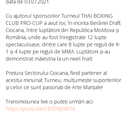
data de 03.07.2021.
Cu ajutorul sponsorilor Turneul THAI BOXING
CLUB PRO-CUP a avut loc în incinta Berăriei Draft
Ciocana, între luptătorii din Republica Moldova și
România, unde au fost înregistrate 12 lupte
spectaculoase, dintre care 8 lupte pe reguli de K-
1 și 4 lupte pe reguli de MMA. Luptătorii și-au
demonstrat măiestria la un nivel înalt.
Pretura Sectorului Ciocana, fiind partener al
acestui minunat Turneu, mulțumește suporterilor
și celor ce sunt pasionați de Arte Marțiale!
Transmisiunea live o puteți urmări aici:
https://youtu.be/CBTEWJ0RlSk