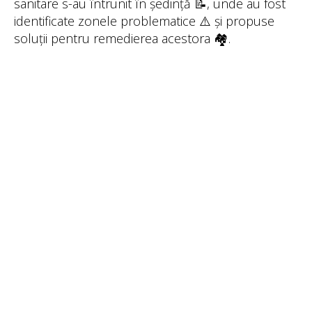
sanitare s-au întrunit în ședință 📝, unde au fost
identificate zonele problematice ⚠️ și propuse
soluții pentru remedierea acestora 🏘️.