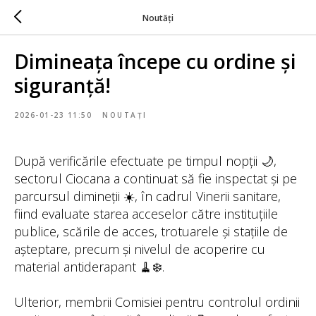
Noutăți
Dimineața începe cu ordine și
siguranță!
2026-01-23 11:50
NOUTAȚI
După verificările efectuate pe timpul nopții 🌙,
sectorul Ciocana a continuat să fie inspectat și pe
parcursul dimineții ☀️, în cadrul Vinerii sanitare,
fiind evaluate starea acceselor către instituțiile
publice, scările de acces, trotuarele și stațiile de
așteptare, precum și nivelul de acoperire cu
material antiderapant 🧹❄️.
Ulterior, membrii Comisiei pentru controlul ordinii