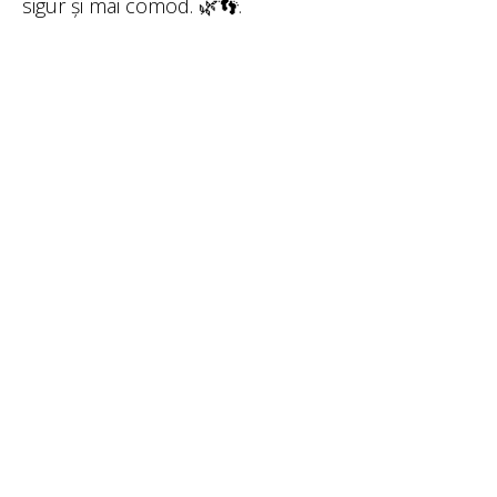
sigur și mai comod. 🌿👣.