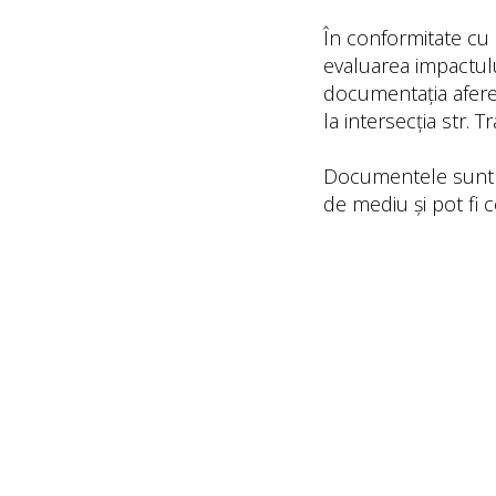
În conformitate cu s
evaluarea impactulu
documentația aferent
la intersecția str. T
Documentele sunt p
de mediu și pot fi c