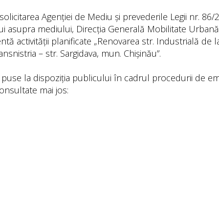
olicitarea Agenției de Mediu și prevederile Legii nr. 86/
i asupra mediului, Direcția Generală Mobilitate Urbană
ă activității planificate „Renovarea str. Industrială de 
ransnistria – str. Sargidava, mun. Chișinău”.
use la dispoziția publicului în cadrul procedurii de em
onsultate mai jos: