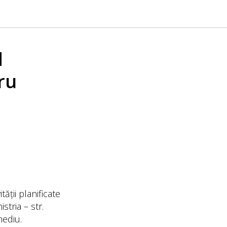
d
ru
ății planificate
stria – str.
mediu.