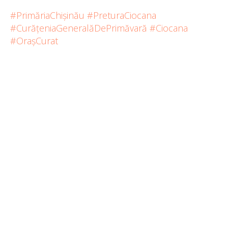
#PrimăriaChișinău
#PreturaCiocana
#CurățeniaGeneralăDePrimăvară
#Ciocana
#OrașCurat