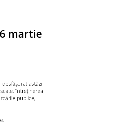
16 martie
u desfășurat astăzi
scate, întreținerea
arcările publice,
e.