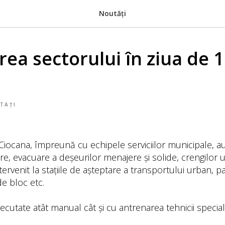
Noutăți
rea sectorului în ziua de 
TAȚI
Ciocana, împreună cu echipele serviciilor municipale, a
are, evacuare a deșeurilor menajere și solide, crengilor u
intervenit la stațiile de așteptare a transportului urban, p
de bloc etc.
xecutate atât manual cât și cu antrenarea tehnicii special