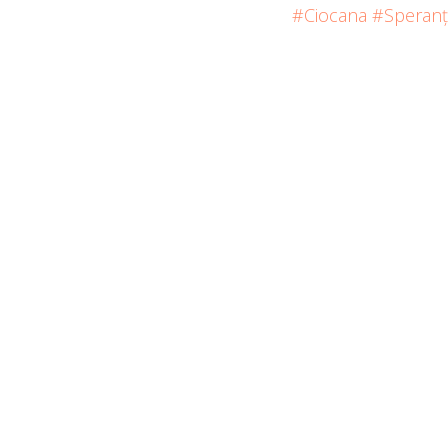
#Ciocana
#Speranț