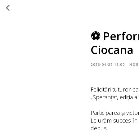
⚽ Perform
Ciocana
2026-04-27 16:00
NOU
Felicitări tuturor p
„Speranța”, ediția a
Participarea și vict
Le urăm succes în 
depus.