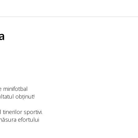
a
e minifotbal
ltatul obținut!
tinerilor sportivi.
măsura efortului