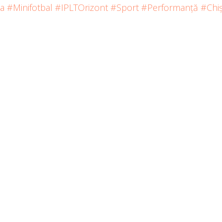
a
#Minifotbal
#IPLTOrizont
#Sport
#Performanță
#Chi