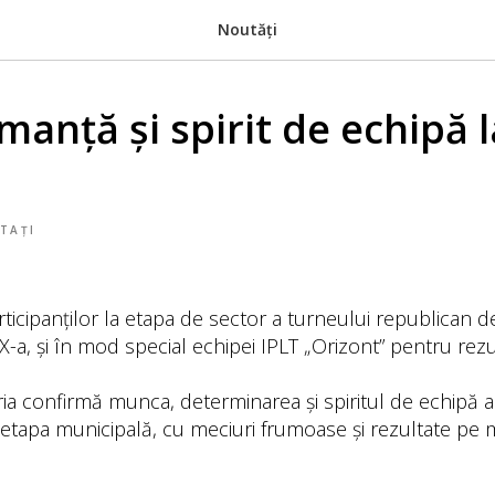
Noutăți
anță și spirit de echipă l
TAȚI
articipanților la etapa de sector a turneului republican d
 X-a, și în mod special echipei IPLT „Orizont” pentru rezu
oria confirmă munca, determinarea și spiritul de echipă al 
etapa municipală, cu meciuri frumoase și rezultate pe 