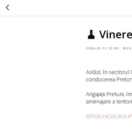
🧹 Vinere
2026-03-13 13:06
NOU
Astăzi, în sectorul
conducerea Pretorul
Angajații Preturii, 
amenajare a teritori
#PreturaCiocana
#