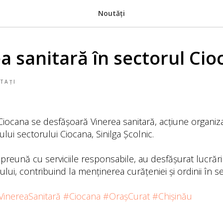
Noutăți
a sanitară în sectorul Ci
TAȚI
 Ciocana se desfășoară Vinerea sanitară, acțiune organiz
ui sectorului Ciocana, Sinilga Școlnic.
împreună cu serviciile responsabile, au desfășurat lucrări
ului, contribuind la menținerea curățeniei și ordinii în se
VinereaSanitară
#Ciocana
#OrașCurat
#Chișinău