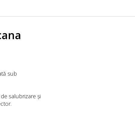
ocana
ată sub
 de salubrizare și
ctor.