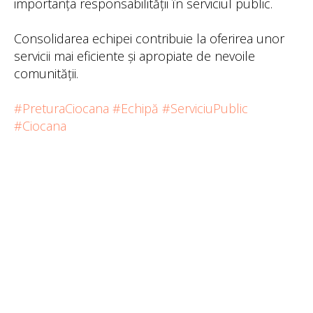
importanța responsabilității în serviciul public.
Consolidarea echipei contribuie la oferirea unor
servicii mai eficiente și apropiate de nevoile
comunității.
#PreturaCiocana
#Echipă
#ServiciuPublic
#Ciocana