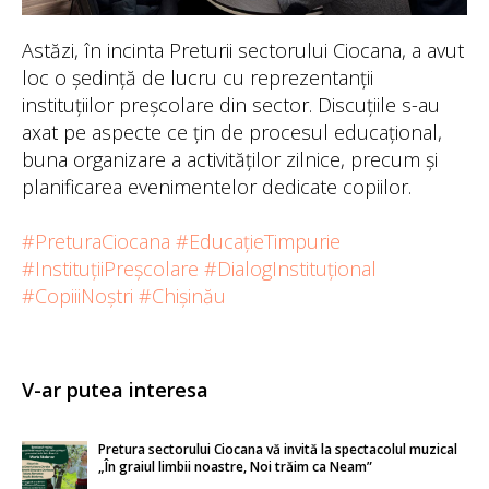
Astăzi, în incinta Preturii sectorului Ciocana, a avut
loc o ședință de lucru cu reprezentanții
instituțiilor preșcolare din sector. Discuțiile s-au
axat pe aspecte ce țin de procesul educațional,
buna organizare a activităților zilnice, precum și
planificarea evenimentelor dedicate copiilor.
#PreturaCiocana
#EducațieTimpurie
#InstituțiiPreșcolare
#DialogInstituțional
#CopiiiNoștri
#Chișinău
V-ar putea interesa
Pretura sectorului Ciocana vă invită la spectacolul muzical
„În graiul limbii noastre, Noi trăim ca Neam”