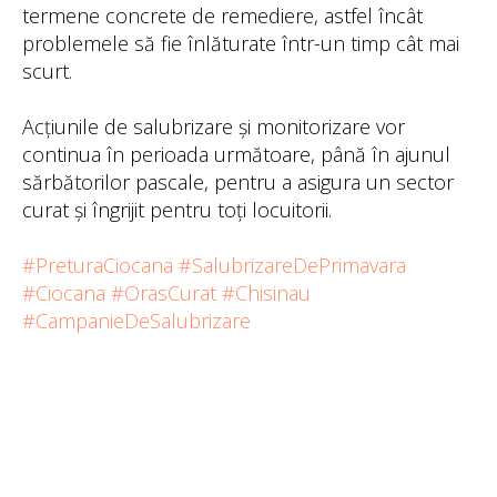
termene concrete de remediere, astfel încât
problemele să fie înlăturate într-un timp cât mai
scurt.
Acțiunile de salubrizare și monitorizare vor
continua în perioada următoare, până în ajunul
sărbătorilor pascale, pentru a asigura un sector
curat și îngrijit pentru toți locuitorii.
#PreturaCiocana
#SalubrizareDePrimavara
#Ciocana
#OrasCurat
#Chisinau
#CampanieDeSalubrizare