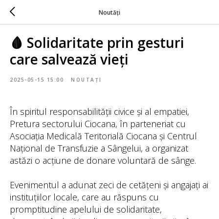
Noutăți
🩸 Solidaritate prin gesturi
care salvează vieți
2025-05-15 15:00
NOUTAȚI
În spiritul responsabilității civice și al empatiei,
Pretura sectorului Ciocana, în parteneriat cu
Asociația Medicală Teritorială Ciocana și Centrul
Național de Transfuzie a Sângelui, a organizat
astăzi o acțiune de donare voluntară de sânge.
Evenimentul a adunat zeci de cetățeni și angajați ai
instituțiilor locale, care au răspuns cu
promptitudine apelului de solidaritate,