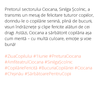
Pretorul sectorului Ciocana, Sinilga Școlnic, a
transmis un mesaj de felicitare tuturor copiilor,
dorindu-le o copilărie senină, plină de bucurii,
visuri îndrăznețe și clipe fericite alături de cei
dragi. Astăzi, Ciocana a sărbătorit copilăria așa
cum merită – cu multă culoare, emoție și voie
bună!
#ZiuaCopilului
#1Iunie
#PreturaCiocana
#AmfiteatrulCiocana
#SinilgaȘcolnic
#CopilărieFericită
#BucuriaCopilăriei
#Ciocana
#Chișinău
#SărbătoarePentruCopii