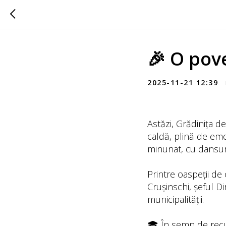
🎉 O pov
2025-11-21 12:39
Astăzi, Grădinița de
caldă, plină de emoț
minunat, cu dansur
Printre oaspeții de
Crușinschi, șeful Di
municipalității.
🎓 În semn de recu