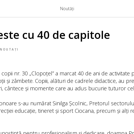
Noutăți
este cu 40 de capitole
NOUTAȚI
 copii nr. 30 „Clopoțel” a marcat 40 de ani de activitate 
ii și zâmbete. Copiii, alături de cadrele didactice, au pr
i, cântece și momente care au adus bucurie tuturor cel
 onoare s-au numărat Sinilga Școlnic, Pretorul sectorulu
recției educație, tineret și sport Ciocana, precum și alți 
noștință pentru profesionalism și dedicare, doamna Pre