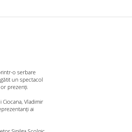
printr-o serbare
egătit un spectacol
or prezenți.
i Ciocana, Vladimir
reprezentanți ai
tor Sinilga Școlnic