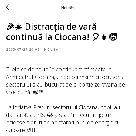
Noutăți
🎉☀️ Distracția de vară
continuă la Ciocana! 🎈👧🧒
2025-07-27 20:02
NOUTAȚI
Zilele calde aduc în continuare zâmbete la
Amfiteatrul Ciocana, unde cei mai mici locuitori ai
sectorului s-au bucurat de o porție zdravănă de
voie bună! 😄🍭
La inițiativa Preturii sectorului Ciocana, copiii au
dansat 💃, au râs 😂 și s-au întrecut în jocuri
haioase alături de animatori plini de energie și
culoare 🎨🤹‍♀️.